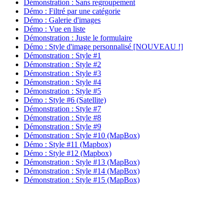
Démonstration : Sans regroupement
Démo : Filtré par une catégorie
Démo : Galerie d'images
Démo : Vue en liste
Démonstration : Juste le formulaire
Démo : Style d'image personnalisé [NOUVEAU !]
Démonstration : Style #1
Démonstration : Style #2
Démonstration : Style #3
Démonstration : Style #4
Démonstration : Style #5
Démo : Style #6 (Satellite)
Démonstration : Style #7
Démonstration : Style #8
Démonstration : Style #9
Démonstration : Style #10 (MapBox)
Démo : Style #11 (Mapbox)
Démo : Style #12 (Mapbox)
Démonstration : Style #13 (MapBox)
Démonstration : Style #14 (MapBox)
Démonstration : Style #15 (MapBox)
Plugin Open User Map
est développé et fourni 100plugins
Politique de confidentialité