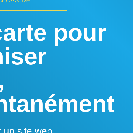
N CAS DE
arte pour
iser
,
antanément
un site web