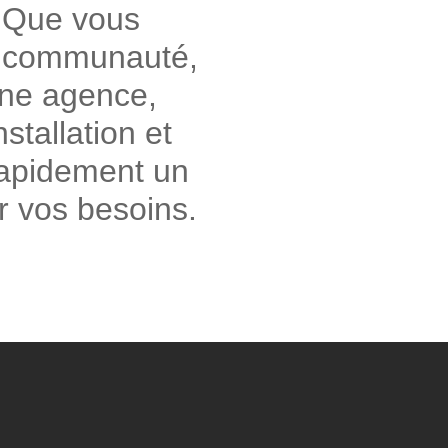
 Que vous
e communauté,
une agence,
nstallation et
rapidement un
r vos besoins.