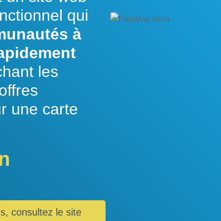
nctionnel qui
munautés à
apidement
chant les
offres
r une carte
an
s, consultez le site