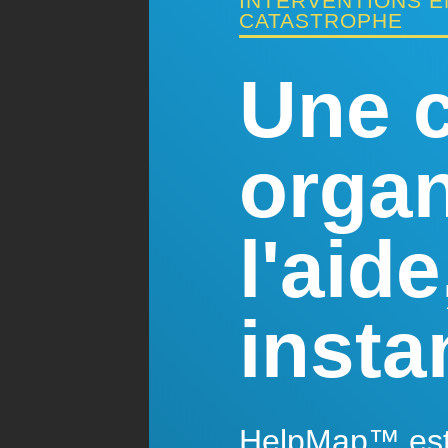
INTERVENTIONS E
CATASTROPHE
Une c
organ
l'aide
inst
HelpMap™ est 