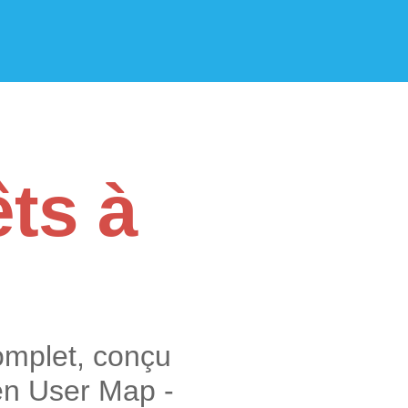
êts à
omplet, conçu
en User Map -