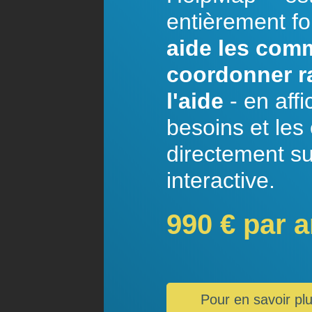
entièrement fo
aide les com
coordonner r
l'aide
- en affi
besoins et les 
directement su
interactive.
990 € par 
Pour en savoir plu