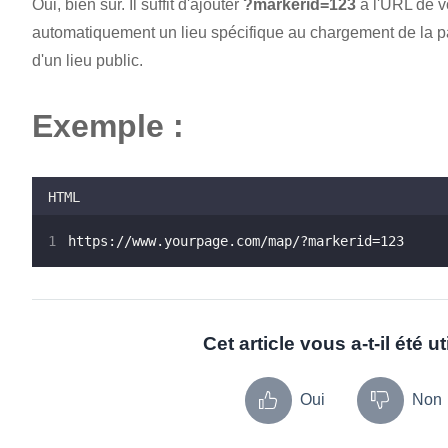
Oui, bien sûr. Il suffit d'ajouter
?markerid=123
à l'URL de v
automatiquement un lieu spécifique au chargement de la pa
d'un lieu public.
Exemple :
HTML
https://www.yourpage.com/map/?markerid=123
Cet article vous a-t-il été ut
Oui
Non