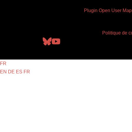
Plugin Open User Map
Politique de co
FR
EN
DE
ES
FR