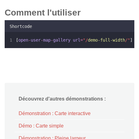
Comment l'utiliser
Shortcode
[
open
-
user
-
map
-
gallery
url
=
"/
demo-full-width
/"
]
Découvrez d'autres démonstrations :
Démonstration : Carte interactive
Démo : Carte simple
Démonstration : Pleine largeur