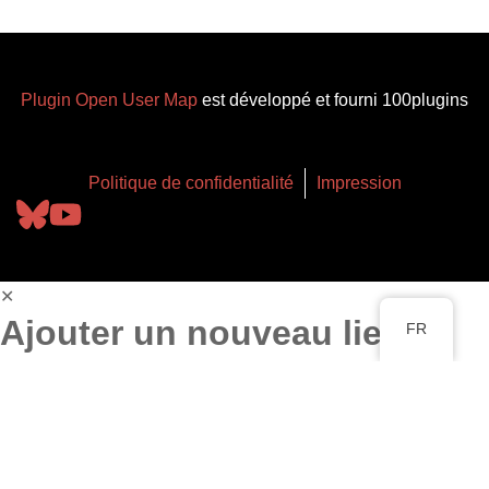
Plugin Open User Map
est développé et fourni 100plugins
Politique de confidentialité
Impression
✕
Ajouter un nouveau lieu
FR
Modifier l'emplacement
Titre
*
Cliquez sur la carte pour placer un marqueur
*