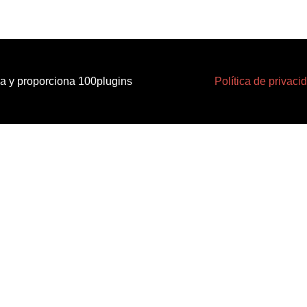
la y proporciona 100plugins
Política de privaci
fijar un marcador
*