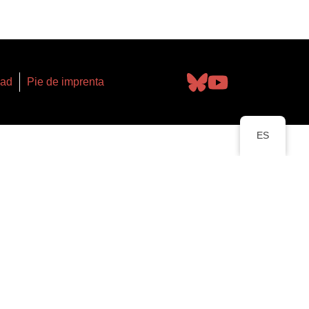
dad
Pie de imprenta
ES