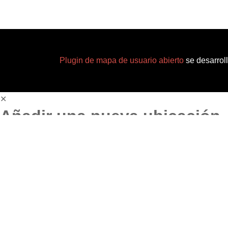
Plugin de mapa de usuario abierto
se desarrol
✕
Añadir una nueva ubicación
Editar ubicación
Título
*
Haz clic en el mapa para 
Categoría de marcador
Reserva natural
Parque