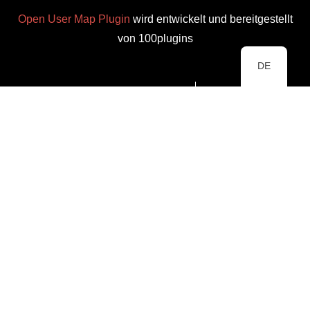
Open User Map Plugin
wird entwickelt und bereitgestellt
von 100plugins
DE
Datenschutzbestimmungen
Impressum
✕
Einen neuen Standort
hinzufügen
Standort bearbeiten
Titel
*
Klicken Sie auf die Karte, um eine Markierung zu setzen
*