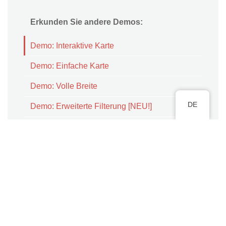
Erkunden Sie andere Demos:
Demo: Interaktive Karte
Demo: Einfache Karte
Demo: Volle Breite
DE
Demo: Erweiterte Filterung [NEU!]
Demo: Linien und Flächen [NEU!]
Demo: Ohne Clustering
Demo: Gefiltert nach einer Kategorie
Demo: Bildergalerie
Demo: Listenansicht