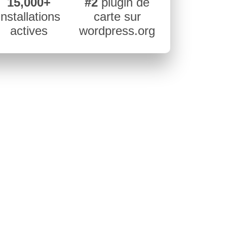
15,000+
#2
plugin de
installations
carte sur
actives
wordpress.org