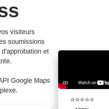
ss
os visiteurs
des soumissions
l d'approbation et
nte.
 API Google Maps
plexe.
⭐⭐⭐⭐⭐