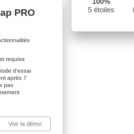
100%
5 étoiles
Map PRO
nctionnalités
st requise
iode d'essai
nt après 7
me pas
nnement
Voir la démo