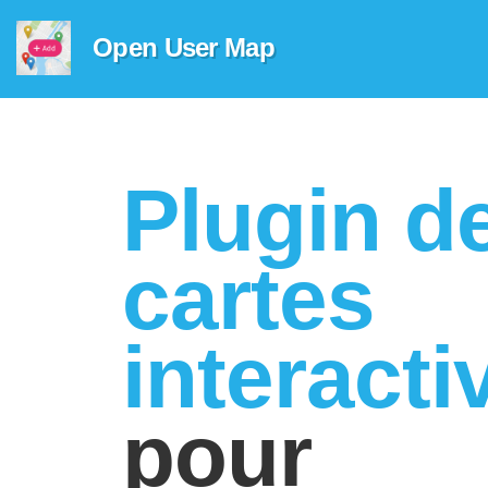
Open User Map
Plugin d
cartes
interacti
pour